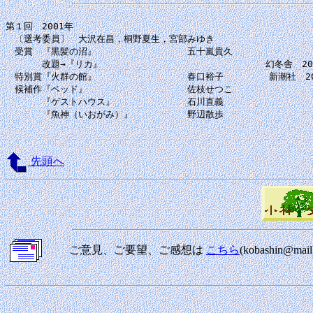
第１回　2001年

　〔選考委員〕　大沢在昌，桐野夏生，宮部みゆき

　受賞　『黒髪の沼』　　　　　　　　　　五十嵐貴久

　　　　改題→『リカ』　　　　　　　　　　　　　　　　　　幻冬舎　2002
　特別賞『火群の館』　　　　　　　　　　春口裕子　　　　　新潮社　200
　候補作『ベッド』　　　　　　　　　　　佐枝せつこ

　　　　『ゲストハウス』　　　　　　　　石川直義

　　　　『魚神（いおがみ）』　　　　　　野辺散歩

先頭へ
ご意見、ご要望、ご感想は
こちら
(kobashin@m