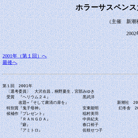
ホラーサスペンス
（主催 新潮
200
2001年（第１回）へ
最後へ
第１回　2001年

　〔選考委員〕　大沢在昌，桐野夏生，宮部みゆき

　受賞　『ヘリウム２４』　　　　　　　　黒武洋

　　　　改題→『そして粛清の扉を』　　　　　　　　　　　　新潮社　2001
　特別賞『鬼子母神』　　　　　　　　　　安東能明　　　　　幻冬舎　200
　候補作『プレゼント』　　　　　　　　　稲村美羽

　　　　『ＲＡＮＧＤＡ』　　　　　　　　中井紀夫

　　　　『癖』　　　　　　　　　　　　　春口裕子

　　　　『アミトロ』　　　　　　　　　　佐枝せつ子
