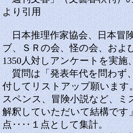
より引用
日本推理作家協会、日本冒険
ブ、ＳＲの会、怪の会、およ
1350人対しアンケートを実施
質問は「発表年代を問わず、
付してリストアップ願います
スペンス、冒険小説など、ミ
解釈していただいて結構です
点‥‥１点として集計。