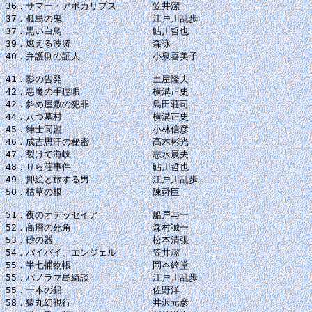
36．サマー・アポカリプス　　　　笠井潔

37．孤島の鬼　　　　　　　　　　江戸川乱歩

37．黒い白鳥　　　　　　　　　　鮎川哲也

39．燃える波涛　　　　　　　　　森詠

40．弁護側の証人　　　　　　　　小泉喜美子

41．影の告発　　　　　　　　　　土屋隆夫

42．悪魔の手毬唄　　　　　　　　横溝正史

42．斜め屋敷の犯罪　　　　　　　島田荘司

44．八つ墓村　　　　　　　　　　横溝正史

45．紳士同盟　　　　　　　　　　小林信彦

46．成吉思汗の秘密　　　　　　　高木彬光

47．裂けて海峡　　　　　　　　　志水辰夫

48．りら荘事件　　　　　　　　　鮎川哲也

49．押絵と旅する男　　　　　　　江戸川乱歩

50．枯草の根　　　　　　　　　　陳舜臣

51．夜のオデッセイア　　　　　　船戸与一

52．高層の死角　　　　　　　　　森村誠一

53．砂の器　　　　　　　　　　　松本清張

54．バイバイ、エンジェル　　　　笠井潔

55．半七捕物帳　　　　　　　　　岡本綺堂

55．パノラマ島綺談　　　　　　　江戸川乱歩

55．一本の鉛　　　　　　　　　　佐野洋

58．猿丸幻視行　　　　　　　　　井沢元彦
