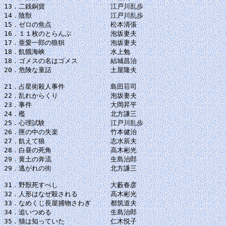
13．二銭銅貨　　　　　　　　　　江戸川乱歩

14．陰獣　　　　　　　　　　　　江戸川乱歩

15．ゼロの焦点　　　　　　　　　松本清張

16．１１枚のとらんぷ　　　　　　泡坂妻夫

17．亜愛一郎の狼狽　　　　　　　泡坂妻夫

18．飢餓海峡　　　　　　　　　　水上勉

18．ゴメスの名はゴメス　　　　　結城昌治

20．危険な童話　　　　　　　　　土屋隆夫

21．占星術殺人事件　　　　　　　島田荘司

22．乱れからくり　　　　　　　　泡坂妻夫

23．事件　　　　　　　　　　　　大岡昇平

24．檻　　　　　　　　　　　　　北方謙三

25．心理試験　　　　　　　　　　江戸川乱歩

26．匣の中の失楽　　　　　　　　竹本健治

27．飢えて狼　　　　　　　　　　志水辰夫

28．白昼の死角　　　　　　　　　高木彬光

29．黄土の奔流　　　　　　　　　生島治郎

29．逃がれの街　　　　　　　　　北方謙三

31．野獣死すべし　　　　　　　　大藪春彦

32．人形はなぜ殺される　　　　　高木彬光

33．なめくじ長屋捕物さわぎ　　　都筑道夫

34．追いつめる　　　　　　　　　生島治郎

35．猫は知っていた　　　　　　　仁木悦子
