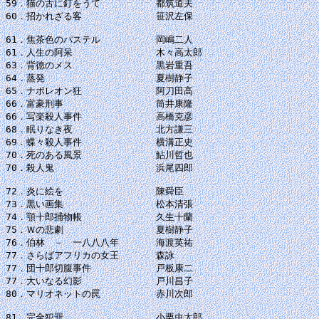
59．猫の舌に釘をうて　　　　　　都筑道夫

60．招かれざる客　　　　　　　　笹沢左保

61．焦茶色のパステル　　　　　　岡嶋二人

61．人生の阿呆　　　　　　　　　木々高太郎

63．背徳のメス　　　　　　　　　黒岩重吾

64．蒸発　　　　　　　　　　　　夏樹静子

65．ナポレオン狂　　　　　　　　阿刀田高

66．富豪刑事　　　　　　　　　　筒井康隆

66．写楽殺人事件　　　　　　　　高橋克彦

68．眠りなき夜　　　　　　　　　北方謙三

69．蝶々殺人事件　　　　　　　　横溝正史

70．死のある風景　　　　　　　　鮎川哲也

70．殺人鬼　　　　　　　　　　　浜尾四郎

72．炎に絵を　　　　　　　　　　陳舜臣

73．黒い画集　　　　　　　　　　松本清張

74．顎十郎捕物帳　　　　　　　　久生十蘭

75．Ｗの悲劇　　　　　　　　　　夏樹静子

76．伯林　－　一八八八年　　　　海渡英祐

77．さらばアフリカの女王　　　　森詠

77．団十郎切腹事件　　　　　　　戸板康二

77．大いなる幻影　　　　　　　　戸川昌子

80．マリオネットの罠　　　　　　赤川次郎

81．完全犯罪　　　　　　　　　　小栗虫太郎
