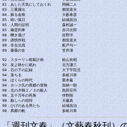
81．あした天気にしておくれ　　　岡嶋二人

83．三重露出　　　　　　　　　　都筑道夫

84．蘇る金狼　　　　　　　　　　大藪春彦

85．暗い落日　　　　　　　　　　結城昌治

85．人間の証明　　　　　　　　　森村誠一

85．幽霊列車　　　　　　　　　　赤川次郎

88．轢き逃げ　　　　　　　　　　佐野洋

89．誘拐作戦　　　　　　　　　　都筑道夫

89．非合法員　　　　　　　　　　船戸与一

89．薔薇の女　　　　　　　　　　笠井潔

92．スターリン暗殺計画　　　　　桧山良昭

92．友よ静かに眠れ　　　　　　　北方謙三

94．石の下の記録　　　　　　　　大下宇陀児

94．落ちる　　　　　　　　　　　多岐川恭

94．ぼくらの時代　　　　　　　　栗本薫

94．ホック氏の異郷の冒険　　　　加納一朗

98．北の夕鶴２／３の殺人　　　　島田荘司

98．五十万年の死角　　　　　　　伴野朗

98．殺しへの招待　　　　　　　　天藤真

98．ひげのある男たち　　　　　　結城昌治

「週刊文春」（文藝春秋刊）の、