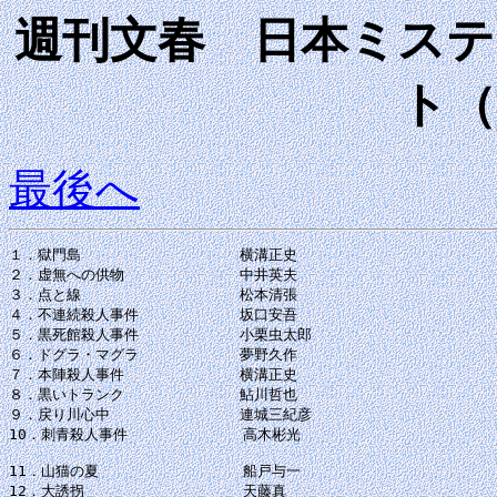
週刊文春 日本ミステ
ト（
最後へ
１．獄門島　　　　　　　　　　　横溝正史

２．虚無への供物　　　　　　　　中井英夫

３．点と線　　　　　　　　　　　松本清張

４．不連続殺人事件　　　　　　　坂口安吾

５．黒死館殺人事件　　　　　　　小栗虫太郎

６．ドグラ・マグラ　　　　　　　夢野久作

７．本陣殺人事件　　　　　　　　横溝正史

８．黒いトランク　　　　　　　　鮎川哲也

９．戻り川心中　　　　　　　　　連城三紀彦

10．刺青殺人事件　　　　　　　　高木彬光

11．山猫の夏　　　　　　　　　　船戸与一

12．大誘拐　　　　　　　　　　　天藤真
